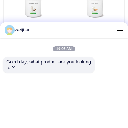
สารเสริมอาหาร นมโคกัส
30ML สารเสริมอาหาร
weijitan
รสชาติ น้ํา / น้ํามันละลาย
นมไข่ รสน้ํา / น้ํามัน
เป็นผง รสชาตินม
ละลายเป็นผง
10:06 AM
ราคาถูกที่สุด
ราคาถูกที่สุด
Good day, what product are you looking 
for?
ติดต่อเรา
ติดต่อเรา
ดูเพิ่มเติม
บ้าน
เกี่ยวกับเรา
ติดต่อเรา
Desktop Site
แผนผังเว็บไซต์
นโยบายความเป็นส่วนตัว